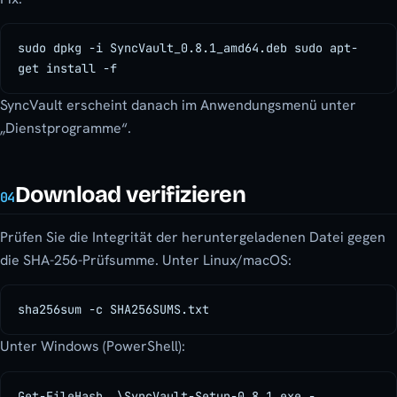
sudo dpkg -i SyncVault_0.8.1_amd64.deb sudo apt-
get install -f
SyncVault erscheint danach im Anwendungsmenü unter
„Dienstprogramme“.
Download verifizieren
04
Prüfen Sie die Integrität der heruntergeladenen Datei gegen
die SHA-256-Prüfsumme. Unter Linux/macOS:
sha256sum -c SHA256SUMS.txt
Unter Windows (PowerShell):
Get-FileHash .\SyncVault-Setup-0.8.1.exe -