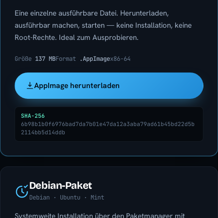
Eine einzelne ausführbare Datei. Herunterladen,
ausführbar machen, starten — keine Installation, keine
Root-Rechte. Ideal zum Ausprobieren.
Größe
137 MB
Format
.AppImage
x86-64
AppImage herunterladen
SHA-256
6b98b1b0f6976bad7da7b01e47da12a3aba79ad61b45bd22d5b
2114bb5d14ddb
Debian-Paket
Debian · Ubuntu · Mint
Systemweite Installation über den Paketmanager mit