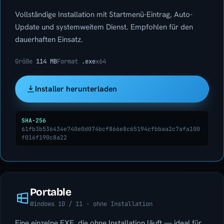
Vollständige Installation mit Startmenü-Eintrag, Auto-
Update und systemweitem Dienst. Empfohlen für den
dauerhaften Einsatz.
Größe
114 MB
Format
.exe
x64
Installer herunterladen
SHA-256
61fb3b536434e740e0d074bcf866e8c65194cfbbaa2c7afa100
f016f190c8a22
Portable
Windows 10 / 11 · ohne Installation
Eine einzelne EXE, die ohne Installation läuft — ideal für