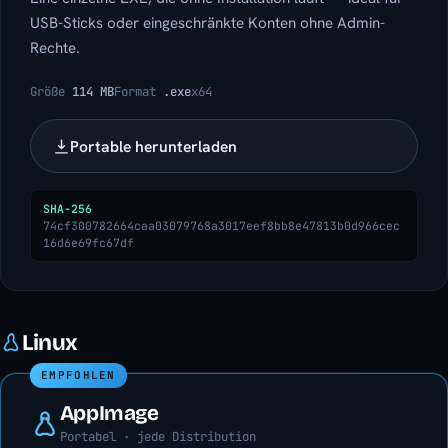
USB-Sticks oder eingeschränkte Konten ohne Admin-
Rechte.
Größe
114 MB
Format
.exe
x64
Portable herunterladen
SHA-256
74cf300782664caa03079768a3017eef8bb8e47813b0d966cec
16d6e69fc67df
Linux
EMPFOHLEN
AppImage
Portabel · jede Distribution