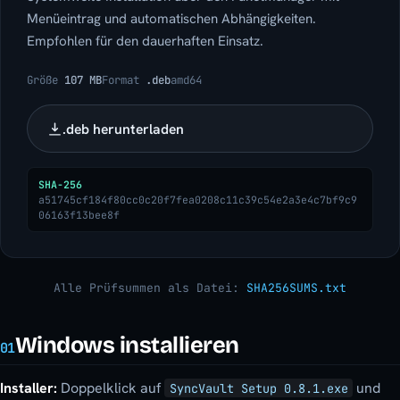
Menüeintrag und automatischen Abhängigkeiten.
Empfohlen für den dauerhaften Einsatz.
Größe
107 MB
Format
.deb
amd64
.deb herunterladen
SHA-256
a51745cf184f80cc0c20f7fea0208c11c39c54e2a3e4c7bf9c9
06163f13bee8f
Alle Prüfsummen als Datei:
SHA256SUMS.txt
Windows installieren
01
Installer:
Doppelklick auf
und
SyncVault Setup 0.8.1.exe