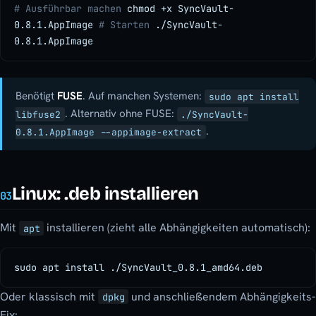
# Ausführbar machen
chmod +x SyncVault-
0.8.1.AppImage
# Starten
./SyncVault-
0.8.1.AppImage
Benötigt
FUSE
. Auf manchen Systemen:
sudo apt install
. Alternativ ohne FUSE:
libfuse2
./SyncVault-
.
0.8.1.AppImage --appimage-extract
Linux: .deb installieren
03
Mit
installieren (zieht alle Abhängigkeiten automatisch):
apt
sudo apt install ./SyncVault_0.8.1_amd64.deb
Oder klassisch mit
und anschließendem Abhängigkeits-
dpkg
Fix: